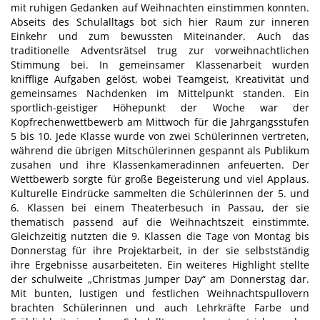
mit ruhigen Gedanken auf Weihnachten einstimmen konnten.
Abseits des Schulalltags bot sich hier Raum zur inneren
Einkehr und zum bewussten Miteinander. Auch das
traditionelle Adventsrätsel trug zur vorweihnachtlichen
Stimmung bei. In gemeinsamer Klassenarbeit wurden
knifflige Aufgaben gelöst, wobei Teamgeist, Kreativität und
gemeinsames Nachdenken im Mittelpunkt standen. Ein
sportlich-geistiger Höhepunkt der Woche war der
Kopfrechenwettbewerb am Mittwoch für die Jahrgangsstufen
5 bis 10. Jede Klasse wurde von zwei Schülerinnen vertreten,
während die übrigen Mitschülerinnen gespannt als Publikum
zusahen und ihre Klassenkameradinnen anfeuerten. Der
Wettbewerb sorgte für große Begeisterung und viel Applaus.
Kulturelle Eindrücke sammelten die Schülerinnen der 5. und
6. Klassen bei einem Theaterbesuch in Passau, der sie
thematisch passend auf die Weihnachtszeit einstimmte.
Gleichzeitig nutzten die 9. Klassen die Tage von Montag bis
Donnerstag für ihre Projektarbeit, in der sie selbstständig
ihre Ergebnisse ausarbeiteten. Ein weiteres Highlight stellte
der schulweite „Christmas Jumper Day“ am Donnerstag dar.
Mit bunten, lustigen und festlichen Weihnachtspullovern
brachten Schülerinnen und auch Lehrkräfte Farbe und